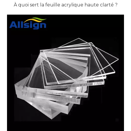
À quoi sert la feuille acrylique haute clarté ?