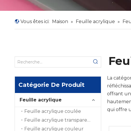
Vous êtes ici:
Maison
»
Feuille acrylique
»
Feu
Feui
La catégo
Catégorie De Produit
réfléchiss
offrant un
Feuille acrylique
hautement
qui offre 
Feuille acrylique coulée
salle de b
Feuille acrylique transparente
susceptibl
Feuille acrylique couleur