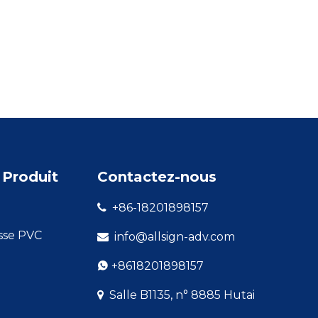
 Produit
Contactez-nous
+86-18201898157

sse PVC
info@allsign-adv.com

+8618201898157

Salle B1135, n° 8885 Hutai
