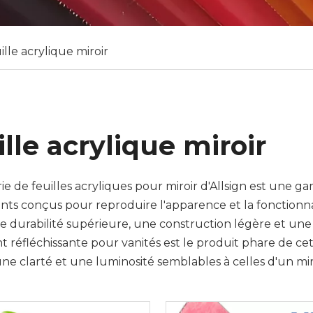
ille acrylique miroir
lle acrylique miroir
rie de feuilles acryliques pour miroir d'Allsign est un
ants conçus pour reproduire l'apparence et la fonctionnal
e durabilité supérieure, une construction légère et une s
 réfléchissante pour vanités est le produit phare de c
une clarté et une luminosité semblables à celles d'un miroi
ain, les coiffeuses et les postes de maquillage. Contraire
es de se briser, nos feuilles acryliques pour miroirs sont l