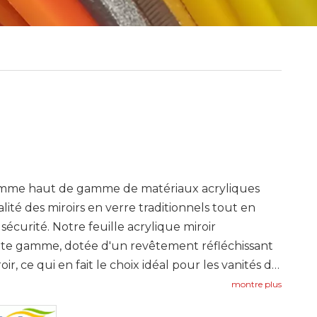
e gamme haut de gamme de matériaux acryliques
ité des miroirs en verre traditionnels tout en
écurité. Notre feuille acrylique miroir
ette gamme, dotée d'un revêtement réfléchissant
r, ce qui en fait le choix idéal pour les vanités de
ment aux miroirs en verre, qui sont lourds et
montre plus
égères et résistantes aux chocs, réduisant ainsi le