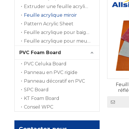
risque de 
Extruder une feuille acrylique
revêtement
Feuille acrylique miroir
sous vide,
Pattern Acrylic Sheet
la décolor
Feuille acrylique pour baignoire
qui rend n
Feuille acrylique pour meubles
environne
sur les va
PVC Foam Board
d'intérieu
PVC Celuka Board
Leur légèr
qui seraien
Panneau en PVC rigide
différente
Panneau décoratif en PVC
Feuil
miroirs pe
SPC Board
réfl
Nous propo
KT Foam Board
pendant la
Conseil WPC
architecte
la collect
polyvalen