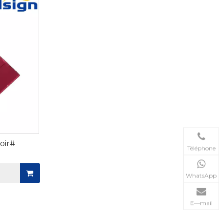
es applications de grande taille ou murales. Le
liqué à l'aide d'une technologie avancée de dépôt
ace et une résistance au pelage, aux rayures ou à
e protection contre l'humidité et l'humidité, ce
ion dans les salles de bains, les spas et autres
égrader ou s'embuer. En plus des applications
une utilisation décorative dans le design
personnalisés et aux installations artistiques.
 des panneaux flottants ou des miroirs incurvés,
 acryliques pour miroirs Allsign sont disponibles en
es, façonnées et polies pour créer des designs de
roir#
miroirs muraux pour les espaces commerciaux.
Téléphone
améliorer la durabilité et éviter les rayures
eneur installant des lavabos de salle de bain, un
WhatsApp
 produisant des produits de miroir personnalisés,
ne réflectivité élevée, une sécurité et une
E—mail
chissante.