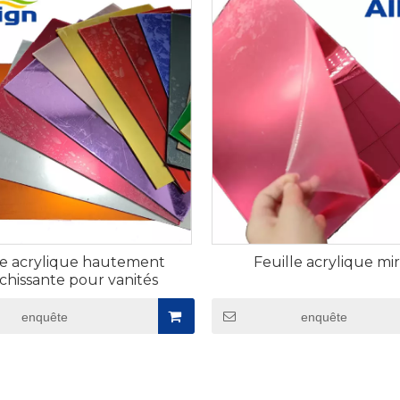
blessure et facilitant l'installation, en particulier pour l
 réfléchissant de nos feuilles acryliques miroir est app
 garantissant une réflectivité uniforme sur toute la surf
ation au fil du temps. Ce revêtement offre également un
os feuilles acryliques pour miroirs adaptées à une utilisat
ments très humides où les miroirs en verre peuvent se d
nités, nos feuilles acryliques miroir sont populaires pour 
r, des murs d'accent et panneaux de plafond aux meubles 
eté permet des options de montage créatives, telles que
t difficiles, voire impossibles, avec du verre. Les feuilles
s tailles et épaisseurs et peuvent être facilement coupé
le acrylique hautement
Feuille acrylique mi
rsonnalisés, des petits miroirs cosmétiques aux grands 
échissante pour vanités​
sons également des options de support protecteur pour 
enquête
enquête
 fabrication et l'installation. Que vous soyez un entrepr
 d'intérieur créant un mur réfléchissant ou un fabricant
ion de feuilles acryliques pour miroir d'Allsign combine u
ce pour répondre à tous vos besoins de conception réflé