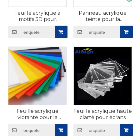
Feuille acrylique à
Panneau acrylique
motifs 3D pour
teinté pour la
meubles​
décoration
enquête
enquête
Feuille acrylique
Feuille acrylique haute
vibrante pour la
clarté pour écrans​
décoration​
enquête
enquête