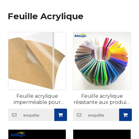
Feuille Acrylique
Feuille acrylique
Feuille acrylique
imperméable pour
résistante aux produits
baignoire​
chimiques pour la
fabrication​
enquête
enquête