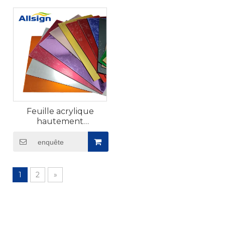
Feuille acrylique
hautement
réfléchissante pour
vanités​
enquête
1
2
»