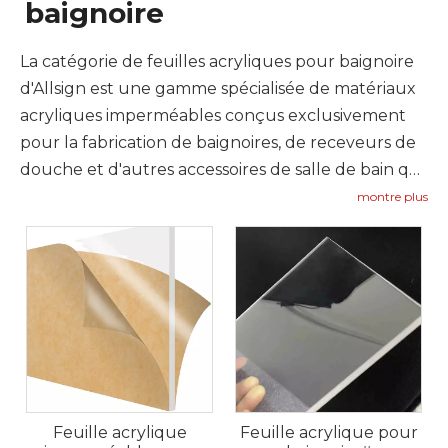
baignoire
La catégorie de feuilles acryliques pour baignoire
d'Allsign est une gamme spécialisée de matériaux
acryliques imperméables conçus exclusivement
pour la fabrication de baignoires, de receveurs de
douche et d'autres accessoires de salle de bain qui
exigent une résistance à l'eau et une longévité
montre plus
supérieures. Notre feuille acrylique imperméable
pour baignoire est formulée avec un noyau
acrylique dense et non poreux qui repousse l'eau
et empêche l'absorption de l'humidité, éliminant
ainsi le risque de déformation, de fissuration ou de
croissance de moisissures fréquent avec les
matériaux plastiques de moindre qualité. Cette
propriété imperméable est essentielle pour les
Feuille acrylique
Feuille acrylique pour
applications dans les salles de bains, où une