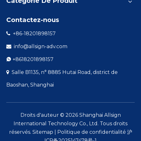
Catégorie De Produit
Contactez-nous
+86-18201898157

info@allsign-adv.com

+8618201898157

Salle B1135, n° 8885 Hutai Road, district de

Baoshan, Shanghai
Droits d'auteur ©
2026
Shanghai Allsign
International Technology Co., Ltd. Tous droits
réservés.
Sitemap
|
Politique de confidentialité
沪
ICP备2025147478号-1