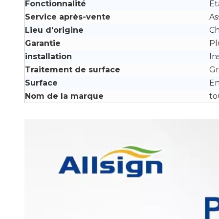
Fonctionnalité
Ét
Service après-vente
As
Lieu d'origine
Ch
Garantie
Pl
installation
In
Traitement de surface
Gr
Surface
En
Nom de la marque
to