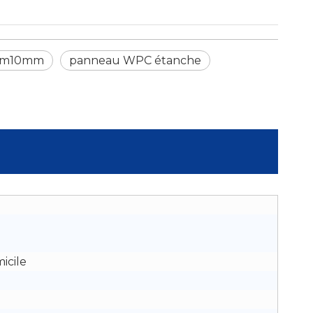
mm10mm
panneau WPC étanche
icile