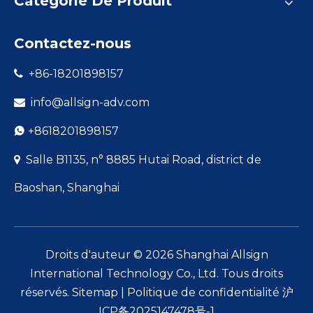
Catégorie De Produit
Contactez-nous
+86-18201898157

info@allsign-adv.com

+8618201898157

Salle B1135, n° 8885 Hutai Road, district de

Baoshan, Shanghai
Droits d'auteur ©
2026
Shanghai Allsign
International Technology Co., Ltd. Tous droits
réservés.
Sitemap
|
Politique de confidentialité
沪
ICP备2025147478号-1