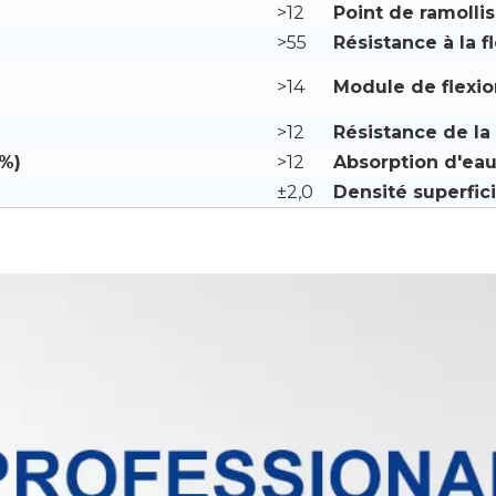
>12
Point de ramoll
>55
Résistance à la f
>14
Module de flexio
>12
Résistance de la 
(%)
>12
Absorption d'eau
±2,0
Densité superfici