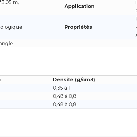
6*3,05 m,
Application
cologique
Propriétés
tangle
)
Densité (g/cm3)
0,35 à 1
0,48 à 0,8
0,48 à 0,8