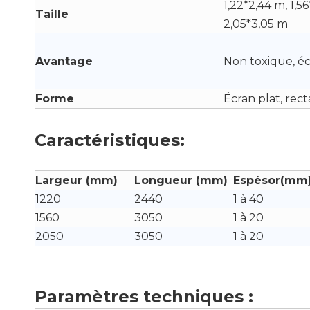
1,22*2,44 m, 1,5
Taille
2,05*3,05 m
Avantage
Non toxique, é
Forme
Écran plat, rec
Caractéristiques:
Largeur (mm)
Longueur (mm)
Espésor(mm
1220
2440
1 à 40
1560
3050
1 à 20
2050
3050
1 à 20
Paramètres techniques :