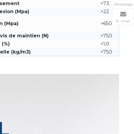
issement
>73
WhatsApp
lexion (Mpa)
>22
E—mail
n (Mpa)
>650
vis de maintien (N)
>750
 (%)
<1,0
elle (kg/m3)
<750