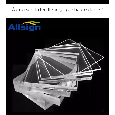
À quoi sert la feuille acrylique haute clarté ?