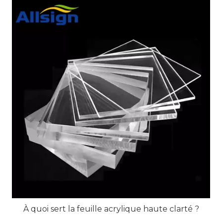
À quoi sert la feuille acrylique haute clarté ?