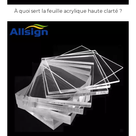
À quoi sert la feuille acrylique haute clarté ?